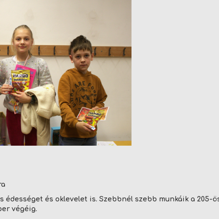
ra
s édességet és oklevelet is. Szebbnél szebb munkáik a 205-ö
er végéig.