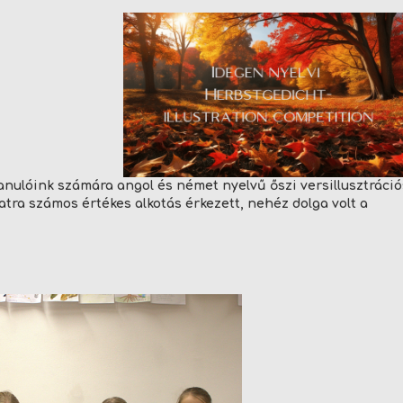
k
tanulóink számára angol és német nyelvű őszi versillusztráció
atra számos értékes alkotás érkezett, nehéz dolga volt a