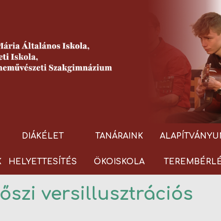
DIÁKÉLET
TANÁRAINK
ALAPÍTVÁNYU
K
HELYETTESÍTÉS
ÖKOISKOLA
TEREMBÉRL
őszi versillusztrációs