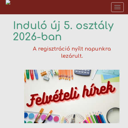
Tog
nav
Induló új 5. osztály
ISKOLÁNKRÓL
2026-ban
FELVÉTELI
A regisztráció nyílt napunkra
DIÁKÉLET
lezárult.
TANÁRAINK
ALAPÍTVÁNYUNK
WARD SHOP
EREDMÉNYEINK