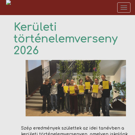
Tog
nav
Kerületi
ISKOLÁNKRÓL
történelemverseny
FELVÉTELI
2026
DIÁKÉLET
TANÁRAINK
ALAPÍTVÁNYUNK
WARD SHOP
EREDMÉNYEINK
Szép eredmények születtek az idei tanévben a
kerületi történelemversenyen, amelyen iskolánk