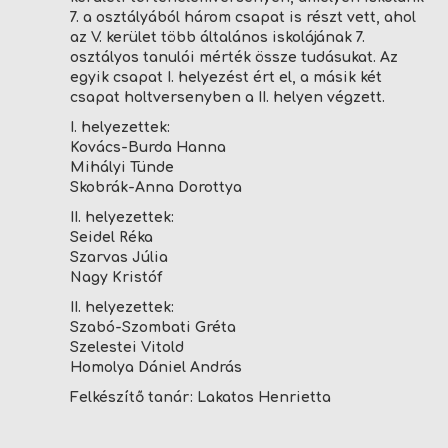
HELYETTESÍTÉS
7. a osztályából három csapat is részt vett, ahol
az V. kerület több általános iskolájának 7.
ÖKOISKOLA
osztályos tanulói mérték össze tudásukat. Az
egyik csapat I. helyezést ért el, a másik két
csapat holtversenyben a II. helyen végzett.
TEREMBÉRLÉS
I. helyezettek:
Kovács-Burda Hanna
Mihályi Tünde
Skobrák-Anna Dorottya
II. helyezettek:
Seidel Réka
Szarvas Júlia
Nagy Kristóf
II. helyezettek:
Szabó-Szombati Gréta
Szelestei Vitold
Homolya Dániel András
Felkészítő tanár: Lakatos Henrietta