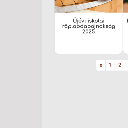
Újévi iskolai
röplabdabajnokság
2025
«
1
2