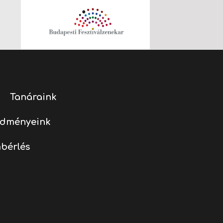
Tanáraink
edményeink
bérlés