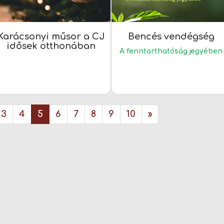
Karácsonyi műsor a CJ
Bencés vendégség
idősek otthonában
A fenntarthatóság jegyében
3
4
5
6
7
8
9
10
»