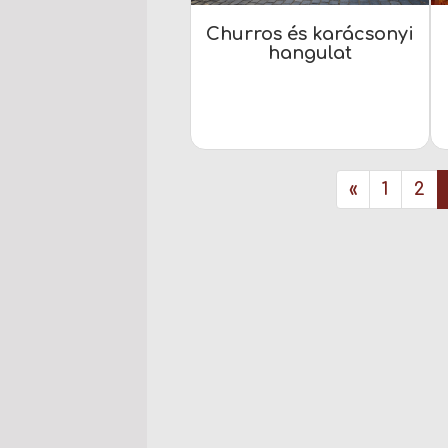
Churros és karácsonyi
hangulat
«
1
2