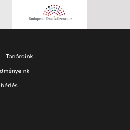
Tanáraink
edményeink
bérlés