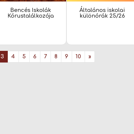
Bencés Iskolák
Általános iskolai
Kórustalálkozója
különórák 25/26
3
4
5
6
7
8
9
10
»