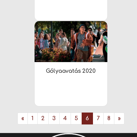
Gólyaavatás 2020
«
1
2
3
4
5
6
7
8
»